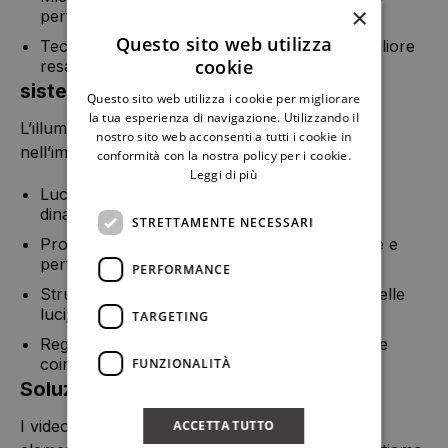
×
performance live;
Questo sito web utilizza
Tecnici del suono esperti per garantire la migliore
cookie
resa acustica.
sistemi di illuminazione dinamica
Questo sito web utilizza i cookie per migliorare
la tua esperienza di navigazione. Utilizzando il
L’illuminazione gioca un ruolo fondamentale
nostro sito web acconsenti a tutti i cookie in
nell’impatto visivo dello spettacolo. Offriamo:
conformità con la nostra policy per i cookie.
Leggi di più
Luci LED e fari intelligenti per effetti luminosi
dinamici e personalizzati;
STRETTAMENTE NECESSARI
Proiettori e sagomatori per valorizzare scene e
performer;
PERFORMANCE
Strutture e tralicci per l’installazione sicura delle
luci;
TARGETING
Regia luci per transizioni fluide e giochi di luce
coinvolgenti.
FUNZIONALITÀ
Soluzioni video avanzate
I video trasformano lo spazio e aggiungono un
ACCETTA TUTTO