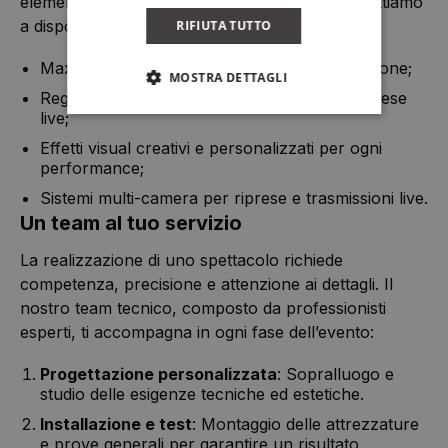
elemento visivo straordinario al tuo evento. Mettiamo
a disposizione:
RIFIUTA TUTTO
Maxi-schermi LED e proiettori ad alta definizione;
MOSTRA DETTAGLI
Regia video per sincronizzare immagini e riprese
live;
Effetti visual creativi e personalizzati per ogni
performance;
Sistemi multi-camera per riprese e trasmissioni live.
Un team al tuo servizio
La realizzazione di uno spettacolo richiede
competenza, precisione e attenzione ai dettagli. Il
nostro team tecnico, composto da professionisti
esperti, ti accompagna in ogni fase dell’evento:
Progettazione personalizzata
: Sopralluogo e
studio delle esigenze tecniche ed estetiche.
Installazione e test
: Montaggio delle attrezzature
e prove generali per garantire un risultato