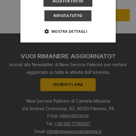
ACCETTA TUTTO
RIFIUTA TUTTO
MOSTRA DETTAGLI
VUOI RIMANERE AGGIORNATO?
Iscriviti alla Newsletter di New Service Palermo per restare
aggiornato su tutte le attività dell'azienda.
ISCRIVITI ORA
New Service Palermo di Carmela Messina
Via Andrea Cirrincione, 63, 90143 Palermo, PA
P.IVA: 06604550829
Tel:
+39 091 7790597
Email:
info@newservicepalermo.it